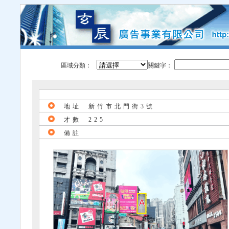
區域分類：
關鍵字：
地址
新竹市北門街3號
才數
225
備註