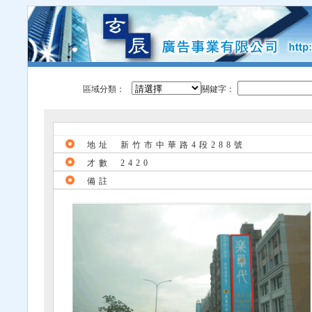
區域分類：
關鍵字：
地址
新竹市中華路4段288號
才數
2420
備註