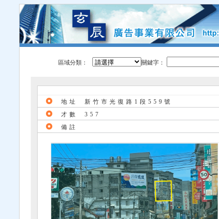
區域分類：
關鍵字：
地址
新竹市光復路1段559號
才數
357
備註